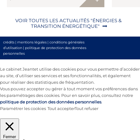
+
d’un pool bancaire composé du CIC, de BPCE
dispositions du
Energéco […]
VOIR TOUTES LES ACTUALITÉS "ÉNERGIES &
TRANSITION ÉNERGÉTIQUE"
crédits
|
mentions légales
|
conditions générales
d’utilisation
|
politique de protection des données
personnelles
Le cabinet Jeantet utilise des cookies pour vous permettre d’accéder
au site, d’utiliser ses services et ses fonctionnalités, et également
pour réaliser des statistiques de fréquentation.
Vous pouvez accepter ou gérer à tout moment vos préférences dans
les paramétrages des cookies. Pour en savoir plus, consultez notre
politique de protection des données personnelles
.
Paramétrer les cookies
Tout accepter
Tout refuser
Fermer