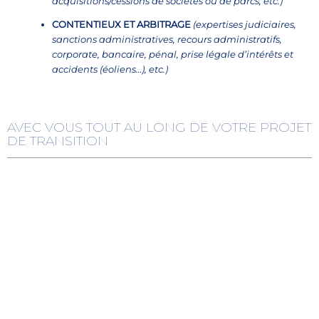
acquisitions/cessions de sociétés ou de parcs, etc.)
CONTENTIEUX ET ARBITRAGE
(expertises judiciaires,
sanctions administratives, recours administratifs,
corporate, bancaire, pénal, prise légale d’intérêts et
accidents (éoliens…), etc.)
AVEC VOUS TOUT AU LONG DE VOTRE PROJET
DE TRANSITION