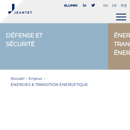
EN
DE
中文
Alumni
DÉFENSE ET
ÉNER
SÉCURITÉ
TRAN
ÉNER
Accueil
›
Enjeux
›
ÉNERGIES & TRANSITION ÉNERGÉTIQUE