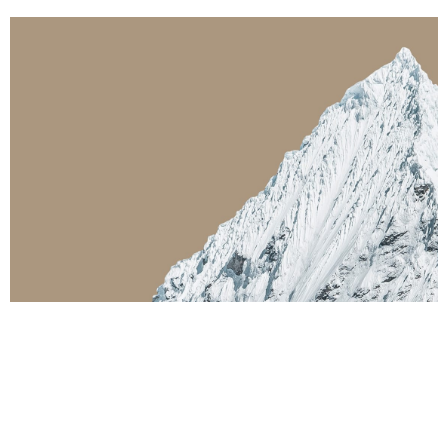
Énergies &
Transition
énergétique
« Être constamment à la pointe
de l’innovation juridique nous
permet d’assurer une expertise
dans les domaines innovants de
la transition énergétique. »