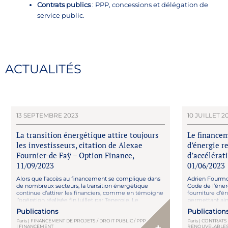
Contrats publics
: PPP, concessions et délégation de
service public.
ACTUALITÉS
13 SEPTEMBRE 2023
10 JUILLET 2
La transition énergétique attire toujours
Le financem
les investisseurs, citation de Alexae
d’énergie r
Fournier-de Faÿ – Option Finance,
d’accélérat
11/09/2023
01/06/2023
Alors que l’accès au financement se complique dans
Adrien Fourmon
de nombreux secteurs, la transition énergétique
Code de l’éner
continue d’attirer les financiers, comme en témoigne
fourniture d’é
l’opération réalisée fin juillet par Tenergie. Le
permettant ains
producteur français d’énergies renouvelables
conclure un co
Publications
Publication
spécialisé dans les centrales solaires photovoltaïques a
d’électricité p
Paris | FINANCEMENT DE PROJETS / DROIT PUBLIC / PPP
Paris | CONTRATS
bouclé un financement de 78 millions d’euros auprès
renouvelables
| FINANCEMENT
RENOUVELABLES