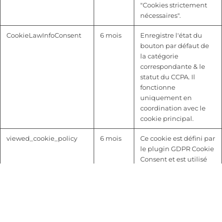
"Cookies strictement
nécessaires".
CookieLawInfoConsent
6 mois
Enregistre l'état du
bouton par défaut de
la catégorie
correspondante & le
statut du CCPA. Il
fonctionne
uniquement en
coordination avec le
cookie principal.
viewed_cookie_policy
6 mois
Ce cookie est défini par
le plugin GDPR Cookie
Consent et est utilisé
pour stocker si
l'utilisateur a consenti
ou non à l'utilisation
de cookies. Il ne stock
pas de donnée
personnelle.