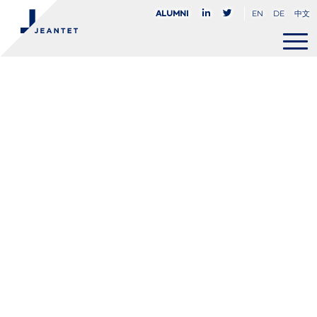
EN
DE
中文
Alumni
Wyssam
Mansour
ASSOCIÉ
+33 0(1) 45 05 80 91
wmansour@jeantet.fr


PARIS
