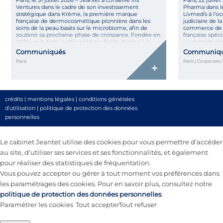
Paris, le 31 juillet 2026 – Jeantet a conseillé Iris
Paris, 22 juill
Ventures dans le cadre de son investissement
Pharma dans le 
stratégique dans Krème, la première marque
Livmed’s à l’oc
française de dermocosmétique pionnière dans les
judiciaire de l
soins de la peau basés sur le microbiome, afin de
commerce de N
soutenir sa prochaine phase de croissance. Fondée en
française spéci
2020 par Juliette Lailler et Marie Belile, Krème […]
produits de ph
Communiqués
Communiq
Paris
Paris | Corporate 
+
crédits
|
mentions légales
|
conditions générales
d’utilisation
|
politique de protection des données
personnelles
Le cabinet Jeantet utilise des cookies pour vous permettre d’accéder
au site, d’utiliser ses services et ses fonctionnalités, et également
pour réaliser des statistiques de fréquentation.
Vous pouvez accepter ou gérer à tout moment vos préférences dans
les paramétrages des cookies. Pour en savoir plus, consultez notre
politique de protection des données personnelles
.
Paramétrer les cookies
Tout accepter
Tout refuser