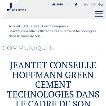
EN
DE
中文
Alumni
Accueil
›
Actualités
›
Communiqués
›
Jeantet conseille Hoffmann Green Cement Technologies
dans le cadre de son...
COMMUNIQUÉS
JEANTET CONSEILLE
HOFFMANN GREEN
CEMENT
TECHNOLOGIES DANS
LE CADRE DE SON