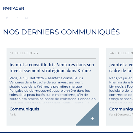
PARTAGER
NOS DERNIERS COMMUNIQUÉS
31 JUILLET 2026
24 JUILLET 2
Jeantet a conseillé Iris Ventures dans son
Jeantet a 
investissement stratégique dans Krème
cadre de la 
Paris, le 31 juillet 2026 – Jeantet a conseillé Iris
Paris, 22 juill
Ventures dans le cadre de son investissement
Pharma dans le 
stratégique dans Krème, la première marque
Livmed’s à l’oc
française de dermocosmétique pionnière dans les
judiciaire de l
soins de la peau basés sur le microbiome, afin de
commerce de N
soutenir sa prochaine phase de croissance. Fondée en
française spéci
2020 par Juliette Lailler et Marie Belile, Krème […]
produits de ph
Communiqués
Communiq
Paris
Paris | Corporate 
+