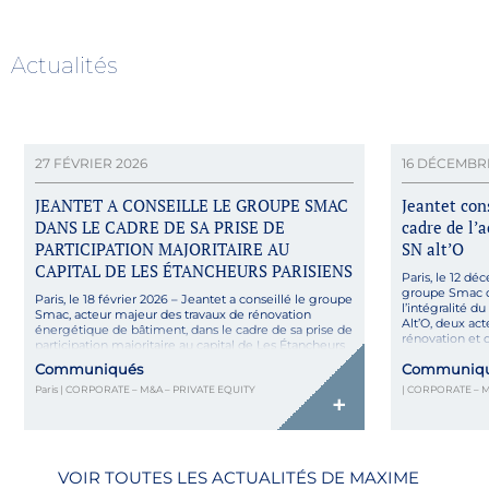
Actualités
27 FÉVRIER 2026
16 DÉCEMBR
JEANTET A CONSEILLE LE GROUPE SMAC
Jeantet con
DANS LE CADRE DE SA PRISE DE
cadre de l’
PARTICIPATION MAJORITAIRE AU
SN alt’O
CAPITAL DE LES ÉTANCHEURS PARISIENS
Paris, le 12 dé
groupe Smac da
Paris, le 18 février 2026 – Jeantet a conseillé le groupe
l’intégralité d
Smac, acteur majeur des travaux de rénovation
Alt’O, deux act
énergétique de bâtiment, dans le cadre de sa prise de
rénovation et d
participation majoritaire au capital de Les Étancheurs
chiffre d’affai
Parisiens, entreprise spécialisée dans les travaux
Communiqués
Communiq
Cette opération
d’étanchéité pour les syndics de copropriété. Fondée
Paris | CORPORATE – M&A – PRIVATE EQUITY
| CORPORATE – M
en 2013, Les Étancheurs Parisiens est un […]
+
VOIR TOUTES LES ACTUALITÉS DE MAXIME