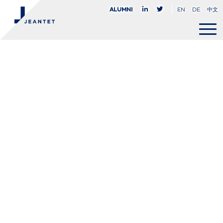
EN
DE
中文
Alumni
Maxime
Brotz
ASSOCIÉ
mbrotz@jeantet.fr
PARIS

