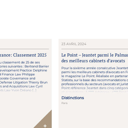
23 AVRIL 2024
France: Classement 2025
Le Point – Jeantet parmi le Palma
des meilleurs cabinets d’avocats
du classement de 25 de ses
ries suivantes : Bertrand Barrier
Pour la sixième année consécutive Jeantet 
Development Practice Delphine
parmi les meilleurs cabinets d’avocats en F
 Finance Law Philippe
le magazine Le Point. Réalisée en partenar
porate Governance and
Statista, sur la base des recommandations 
efense Litigation Thierry Brun
professionnels du secteurs (avocats et jurist
 and Acquisitions Law Cyril
Point référence Jeantet dans cinq catégorie
ets Law Yvon Dréano […]
et acquisitions : 5 ***** Arbitrage : 4**** Droit 
Distinctions
Paris
+