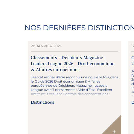
NOS DERNIÈRES DISTINCTIO
28 JANVIER 2026
1
Classements – Décideurs Magazine |
C
Leaders League 2026 – Droit économique
2
& Affaires européennes
J
l
Jeantet est fier d’être reconnu, une nouvelle fois, dans
2
le Guide 2026 Droit économique & Affaires
c
européennes de Décideurs Magazine | Leaders
1
League avec 7 classements : Aide d’Etat : Excellent
a
Antitrust : Excellent Contrôle des concentrations :
T
Excellent Follow-On : Excellent Déréglementation &
L
Distinctions
D
Secteurs régulés : Forte notoriété Droit de la
distribution : Forte […]
+