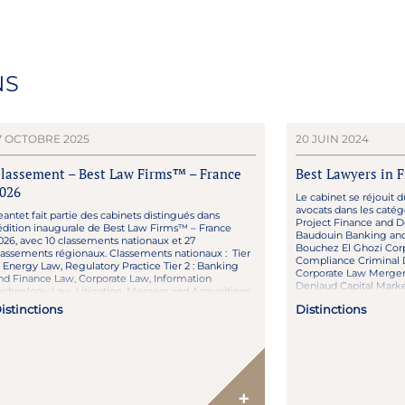
NS
7 OCTOBRE 2025
20 JUIN 2024
lassement – Best Law Firms™ – France
Best Lawyers in 
026
Le cabinet se réjouit 
avocats dans les catégo
eantet fait partie des cabinets distingués dans
Project Finance and 
’édition inaugurale de Best Law Firms™ – France
Baudouin Banking and
026, avec 10 classements nationaux et 27
Bouchez El Ghozi Cor
lassements régionaux. Classements nationaux : Tier
Compliance Criminal D
 : Energy Law, Regulatory Practice Tier 2 : Banking
Corporate Law Mergers
nd Finance Law, Corporate Law, Information
Deniaud Capital Mark
echnology Law, Litigation, Mergers and Acquisitions
aw Tier 3 : Capital […]
istinctions
Distinctions
+