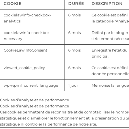
COOKIE
DURÉE
DESCRIPTION
cookielawinfo-checkbox-
6 mois
Ce cookie est défini
analytics
la catégorie "Analyse
cookielawinfo-checkbox-
6 mois
Défini par le plugin
necessary
strictement nécessai
CookieLawInfoConsent
6 mois
Enregistre l'état d
principal.
viewed_cookie_policy
6 mois
Ce cookie est défini 
donnée personnelle
wp-wpml_current_language
1 jour
Mémorise la langue 
Cookies d’analyse et de performance
Cookies d’analyse et de performance
Ces cookies permettent de reconnaître et de comptabiliser le nombre de
statistiques et d'améliorer le fonctionnement et la présentation du S
statistique ni contrôler la performance de notre site.