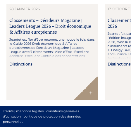
28 JANVIER 2026
17 OCTOBRE 
Classements – Décideurs Magazine |
Classement
Leaders League 2026 – Droit économique
2026
& Affaires européennes
Jeantet fait pa
l’édition inau
Jeantet est fier d’être reconnu, une nouvelle fois, dans
2026, avec 10 
le Guide 2026 Droit économique & Affaires
classements ré
européennes de Décideurs Magazine | Leaders
1 : Energy Law,
League avec 7 classements : Aide d’Etat : Excellent
and Finance La
Antitrust : Excellent Contrôle des concentrations :
Technology Law
Excellent Follow-On : Excellent Déréglementation &
Law Tier 3 : Cap
Distinctions
Distinctions
Secteurs régulés : Forte notoriété Droit de la
distribution : Forte […]
+
crédits
|
mentions légales
|
conditions générales
d’utilisation
|
politique de protection des données
personnelles