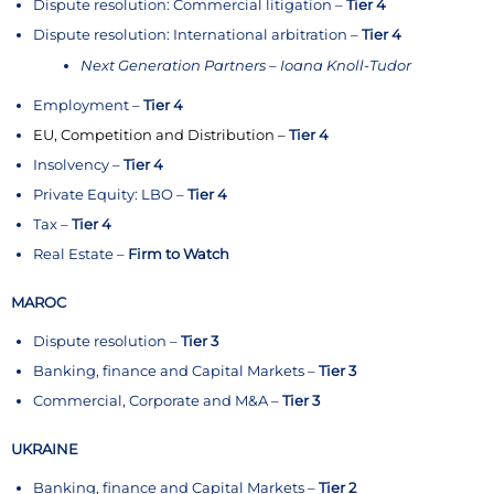
Dispute resolution: Commercial litigation –
Tier 4
Dispute resolution: International arbitration –
Tier 4
Next Generation Partners – Ioana Knoll-Tudor
Employment –
Tier 4
EU, Competition and Distribution –
Tier 4
Insolvency –
Tier 4
Private Equity: LBO –
Tier 4
Tax –
Tier 4
Real Estate –
Firm to Watch
MAROC
Dispute resolution –
Tier 3
Banking, finance and Capital Markets –
Tier 3
Commercial, Corporate and M&A –
Tier 3
UKRAINE
Banking, finance and Capital Markets –
Tier 2