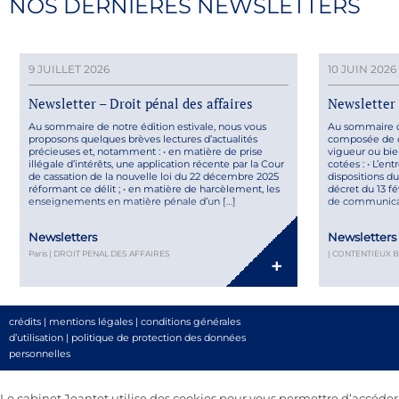
NOS DERNIÈRES NEWSLETTERS
9 JUILLET 2026
10 JUIN 2026
Newsletter – Droit pénal des affaires
Newsletter 
Au sommaire de notre édition estivale, nous vous
Au sommaire de
proposons quelques brèves lectures d’actualités
composée de d
précieuses et, notamment : • en matière de prise
vigueur ou bien
illégale d’intérêts, une application récente par la Cour
cotées : • L’e
de cassation de la nouvelle loi du 22 décembre 2025
dispositions du 
réformant ce délit ; • en matière de harcèlement, les
décret du 13 f
enseignements en matière pénale d’un […]
de communicat
Newsletters
Newsletters
Paris | DROIT PENAL DES AFFAIRES
| CONTENTIEUX 
+
crédits
|
mentions légales
|
conditions générales
d’utilisation
|
politique de protection des données
personnelles
Le cabinet Jeantet utilise des cookies pour vous permettre d’accéder