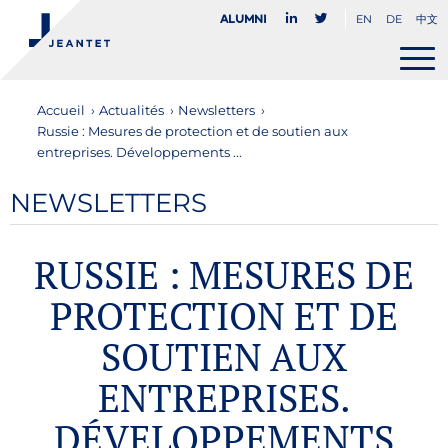
EN
DE
中文
Alumni
Accueil
›
Actualités
›
Newsletters
›
Russie : Mesures de protection et de soutien aux
entreprises. Développements ...
NEWSLETTERS
RUSSIE : MESURES DE
PROTECTION ET DE
SOUTIEN AUX
ENTREPRISES.
DÉVELOPPEMENTS