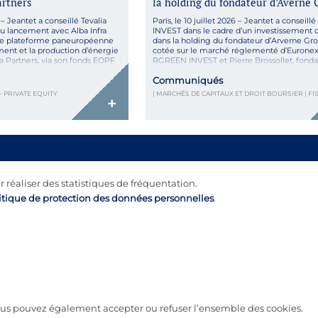
artners
la holding du fondateur d’Averne 
6 – Jeantet a conseillé Tevalia
Paris, le 10 juillet 2026 – Jeantet a consei
du lancement avec Alba Infra
INVEST dans le cadre d’un investissement 
une plateforme paneuropéenne
dans la holding du fondateur d’Arverne Gro
nt et la production d’énergie
cotée sur le marché réglementé d’Euronext
ra Partners, via son fonds EOPF
RGREEN INVEST et Pierre Brossollet, fond
ont lancé Altevera, une plateforme
d’Arverne, acteur français de référence des 
Communiqués
veloppement et de production
géothermales coté sur le marché régleme
d’Euronext Paris, […]
– PRIVATE EQUITY
| MARCHÉS DE CAPITAUX ET DROIT BOURSIER | FI
+
r réaliser des statistiques de fréquentation.
itique de protection des données personnelles
.
 vous pouvez également accepter ou refuser l’ensemble des cookies.