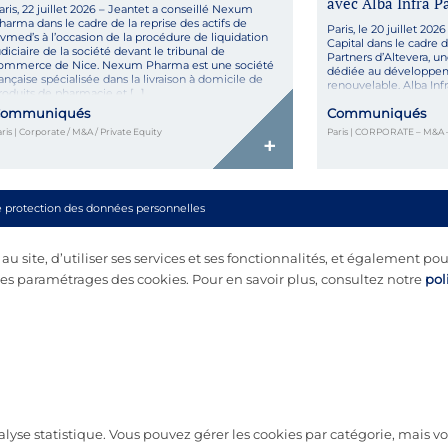
avec Alba Infra P
aris, 22 juillet 2026 – Jeantet a conseillé Nexum
harma dans le cadre de la reprise des actifs de
Paris, le 20 juillet 202
ivmed’s à l’occasion de la procédure de liquidation
Capital dans le cadre 
udiciaire de la société devant le tribunal de
Partners d’Altevera, 
ommerce de Nice. Nexum Pharma est une société
dédiée au développeme
rançaise spécialisée dans la livraison à domicile de
renouvelable. Alba Inf
roduits de pharmacie et […]
II, et Tevalia Capital 
ommuniqués
Communiqués
paneuropéenne de dé
d’énergie […]
ris | Corporate / M&A / Private Equity
Paris | CORPORATE – M&A 
+
e protection des données personnelles
 site, d’utiliser ses services et ses fonctionnalités, et également pou
s paramétrages des cookies. Pour en savoir plus, consultez notre
pol
nalyse statistique. Vous pouvez gérer les cookies par catégorie, mais