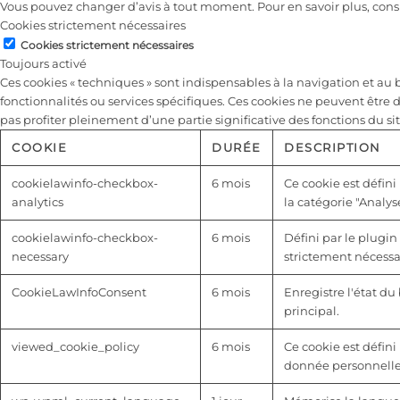
Vous pouvez changer d’avis à tout moment. Pour en savoir plus, cons
Cookies strictement nécessaires
Cookies strictement nécessaires
Toujours activé
Ces cookies « techniques » sont indispensables à la navigation et a
fonctionnalités ou services spécifiques. Ces cookies ne peuvent être 
pas profiter pleinement d’une partie significative des fonctions du sit
COOKIE
DURÉE
DESCRIPTION
cookielawinfo-checkbox-
6 mois
Ce cookie est défini
analytics
la catégorie "Analyse
cookielawinfo-checkbox-
6 mois
Défini par le plugin
necessary
strictement nécessai
CookieLawInfoConsent
6 mois
Enregistre l'état d
principal.
viewed_cookie_policy
6 mois
Ce cookie est défini 
donnée personnelle