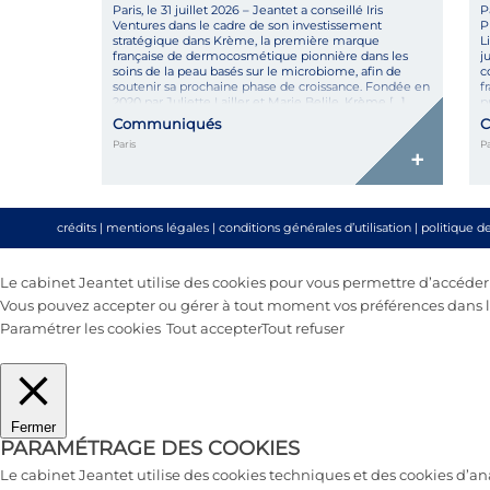
Paris, le 31 juillet 2026 – Jeantet a conseillé Iris
P
Ventures dans le cadre de son investissement
P
stratégique dans Krème, la première marque
L
française de dermocosmétique pionnière dans les
j
soins de la peau basés sur le microbiome, afin de
c
soutenir sa prochaine phase de croissance. Fondée en
f
2020 par Juliette Lailler et Marie Belile, Krème […]
p
Communiqués
C
Paris
Pa
+
crédits
|
mentions légales
|
conditions générales d’utilisation
|
politique d
Le cabinet Jeantet utilise des cookies pour vous permettre d’accéder au
Vous pouvez accepter ou gérer à tout moment vos préférences dans le
Paramétrer les cookies
Tout accepter
Tout refuser
Fermer
PARAMÉTRAGE DES COOKIES
Le cabinet Jeantet utilise des cookies techniques et des cookies d’a