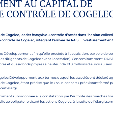
MENT AU CAPITAL DE
DE CONTRÔLE DE COGELE
 de Cogelec, leader français du contrôle d’accès dans l’habitat collecti
de contrôle de Cogelec, intégrant l’arrivée de RAISE Investissement en
ec Développement afin qu’elle procède à l’acquisition, par voie de ce
ar les dirigeants de Cogelec avant l’opération). Concomitamment, RAIS
res et quasi-fonds propres à hauteur de 18,8 millions d’euros au sein
Cogelec Développement, aux termes duquel les associés ont déclaré ag
de Cogelec, étant précisé que le « sous-concert » préexistant formé pa
ert élargi.
 notamment subordonnée à la constatation par l’Autorité des marchés fin
blique obligatoire visant les actions Cogelec, à la suite de l’élargiss