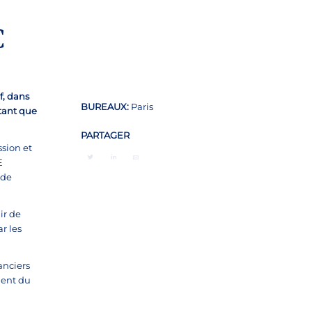
C
f, dans
BUREAUX:
Paris
 tant que
PARTAGER
ssion et
E
 de
ir de
r les
anciers
ement du