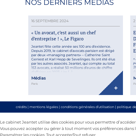
NOS DERNIERS MÉDIAS
16 SEPTEMBRE 2024
2
« Un avocat, c’est aussi un chef
d’entreprise ! », Le Figaro
D
F
Jeantet fête cette année ses 100 ans d’existence.
E
Depuis 2019, le cabinet d’avocats parisien est dirigé
par deux «managing partners» – Catherine Saint
« 
Geniest et Karl Hepp de Sevelinges. Ils ont été élus
𝑝
par les autres associés. Jeantet, qui compte au total
202
153 avocats, a réalisé 50 millions d’euros de chiffre
𝑑
d’affaires en 2023. Lire […]
𝑐
Médias
M
« 
Paris
Pa
+
crédits
|
mentions légales
|
conditions générales d’utilisation
|
politique d
Le cabinet Jeantet utilise des cookies pour vous permettre d’accéder au
Vous pouvez accepter ou gérer à tout moment vos préférences dans le
Paramétrer les cookies
Tout accepter
Tout refuser