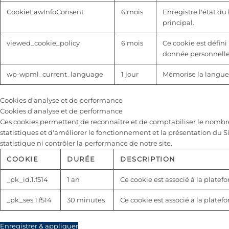
CookieLawInfoConsent
6 mois
Enregistre l'état d
principal.
viewed_cookie_policy
6 mois
Ce cookie est défini 
donnée personnelle
wp-wpml_current_language
1 jour
Mémorise la langue 
Cookies d’analyse et de performance
Cookies d’analyse et de performance
Ces cookies permettent de reconnaître et de comptabiliser le nombre de
statistiques et d'améliorer le fonctionnement et la présentation du S
statistique ni contrôler la performance de notre site.
COOKIE
DURÉE
DESCRIPTION
_pk_id.1.f514
1 an
Ce cookie est associé à la platef
_pk_ses.1.f514
30 minutes
Ce cookie est associé à la platef
Enregistrer & appliquer