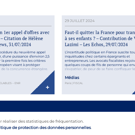
29 JUILLET 2024
n 1er appel d’offres avec
Faut-il quitter la France pour tra
 – Citation de Hélène
à ses enfants ? – Contribution de
ews, 31/07/2024
Lazimi – Les Echos, 29/07/2024
procédure du neuvième appel
L’incertitude politique en France suscite to
r, d’une puissance d’environ 2,5
inquiétudes chez certains épargnants et
la première fois les critères
entrepreneurs. Les avocats fiscalistes reç
ropéen visant à protéger
quelques coups de fils de personne qui en
 de la concurrence étrangère.
s’expatrier, de peur de se faire confisquer l
plet en cliquant ici.
épargne. Retrouvez l’intégralité de l’article
Médias
ici.
ELABLES – ENR
Paris | FISCAL
+
r réaliser des statistiques de fréquentation.
itique de protection des données personnelles
.