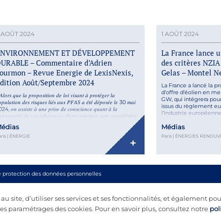
 AOÛT 2024
1 AOÛT 2024
ENVIRONNEMENT ET DÉVELOPPEMENT
La France lance u
URABLE – Commentaire d’Adrien
des critères NZIA
ourmon – Revue Energie de LexisNexis,
Gelas – Montel N
dition Août/Septembre 2024
La France a lancé la 
d’offre d’éolien en me
𝑙𝑜𝑟𝑠 𝑞𝑢𝑒 𝑙𝑎 𝑝𝑟𝑜𝑝𝑜𝑠𝑖𝑡𝑖𝑜𝑛 𝑑𝑒 𝑙𝑜𝑖 𝑣𝑖𝑠𝑎𝑛𝑡 𝑎̀ 𝑝𝑟𝑜𝑡𝑒́𝑔𝑒𝑟 𝑙𝑎
GW, qui intégrera pour 
𝑝𝑢𝑙𝑎𝑡𝑖𝑜𝑛 𝑑𝑒𝑠 𝑟𝑖𝑠𝑞𝑢𝑒𝑠 𝑙𝑖𝑒́𝑠 𝑎𝑢𝑥 𝑃𝐹𝐴𝑆 𝑎 𝑒́𝑡𝑒́ 𝑑𝑒́𝑝𝑜𝑠𝑒́𝑒 𝑙𝑒 30 𝑚𝑎𝑖
issus du règlement eu
4, 𝑜𝑛 𝑎𝑠𝑠𝑖𝑠𝑡𝑒 𝑎̀ 𝑢𝑛𝑒 𝑝𝑟𝑖𝑠𝑒 𝑑𝑒 𝑐𝑜𝑛𝑠𝑐𝑖𝑒𝑛𝑐𝑒 𝑞𝑢𝑎𝑛𝑡 𝑎̀ 𝑙𝑎
l’industrie européenne
𝑛𝑔𝑒𝑟𝑜𝑠𝑖𝑡𝑒́ 𝑑𝑒 𝑐𝑒𝑠 𝑠𝑢𝑏𝑠𝑡𝑎𝑛𝑐𝑒𝑠, 𝑑𝑜𝑛𝑡 𝑐𝑒𝑟𝑡𝑎𝑖𝑛𝑒𝑠 𝑠𝑜𝑛𝑡 𝑐𝑜𝑛𝑠𝑖𝑑𝑒́𝑟𝑒́𝑒𝑠
Retrouvez l’article com
𝑚𝑚𝑒 𝑐𝑎𝑛𝑐𝑒́𝑟𝑜𝑔𝑒̀𝑛𝑒𝑠. 𝐷𝑒𝑝𝑢𝑖𝑠 𝑙𝑒𝑠 𝑟𝑒́𝑣𝑒́𝑙𝑎𝑡𝑖𝑜𝑛𝑠 𝑠𝑢𝑟 𝑙𝑒 𝑝𝑒́𝑟𝑖𝑚𝑒̀𝑡𝑟𝑒 𝑑𝑒
édias
Médias
𝑎 𝑉𝑎𝑙𝑙𝑒́𝑒 𝑑𝑒 𝑙𝑎 […]
ris | ÉNERGIE
Paris | ÉNERGIES RENOUV
+
e protection des données personnelles
 site, d’utiliser ses services et ses fonctionnalités, et également pou
s paramétrages des cookies. Pour en savoir plus, consultez notre
pol