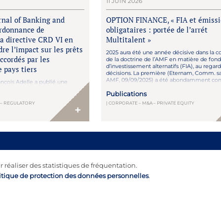
11 JUIN 2026
rnal of Banking and
OPTION FINANCE, « FIA et émiss
Ordonnance de
obligataires : portée de l’arrét
la directive CRD VI en
Multitalent »
re l’impact sur les prêts
2025 aura été une année décisive dans la c
ccordés par les
de la doctrine de l’AMF en matière de fond
d’investissement alternatifs (FIA), au regar
 pays tiers
décisions. La première (Eternam, Comm. s
AMF, 09/09/2025) a été abondamment c
nçois Adelle a publié une
(cf. Option Finance, Les club deals sous tens
ns le Butterworths Journal of
Publications
P. Portier, 10/12/2025). La seconde, émanan
nd Financial Law (juillet 2026),
Conseil d’Etat (AFC Multitalent, […]
transposition par la France de
E – REGULATORY
| CORPORATE – M&A – PRIVATE EQUITY
+
éfinit le cadre applicable aux
 accordés par des établissements
 par l’ordonnance n° 2026-255
r réaliser des statistiques de fréquentation.
itique de protection des données personnelles
.