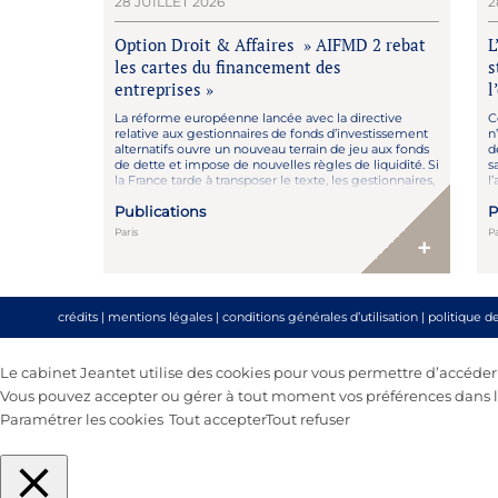
28 JUILLET 2026
2
Option Droit & Affaires » AIFMD 2 rebat
L
les cartes du financement des
s
entreprises »
l
La réforme européenne lancée avec la directive
C
relative aux gestionnaires de fonds d’investissement
n
alternatifs ouvre un nouveau terrain de jeu aux fonds
d
de dette et impose de nouvelles règles de liquidité. Si
s
la France tarde à transposer le texte, les gestionnaires,
l’
eux, ont déjà pris de l’avance. Lire l’article : ici
Publications
P
Paris
P
+
crédits
|
mentions légales
|
conditions générales d’utilisation
|
politique d
Le cabinet Jeantet utilise des cookies pour vous permettre d’accéder au
Vous pouvez accepter ou gérer à tout moment vos préférences dans le
Paramétrer les cookies
Tout accepter
Tout refuser