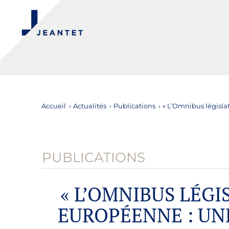
Accueil
›
Actualités
›
Publications
›
« L’Omnibus législat
PUBLICATIONS
« L’OMNIBUS LÉGI
EUROPÉENNE : UNE