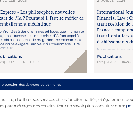
8 JUILLET 2026
21 JUILLET 2026
’Express « Les philosophes, nouvelles
International Jou
tars de l’IA ? Pourquoi il faut se méfier de
Financial Law : 
’emballement médiatique
transposition de 
France : comprend
onfrontées à des dilemmes éthiques que l’humanité
transfrontaliers a
’a jamais tranchés, les entreprises d’IA font appel à
es philosophes. Mais le magazine The Economist a
établissements de
ans doute exagéré l’ampleur du phénomène… Lire
article: ici
Notre associé Jean-Fra
analyse approfondie da
ublications
Publications
International Banking a
examinant comment la 
aris | PROPRIÉTÉ INTELLECTUELLE
Paris | BANQUE – FINANC
+
la directive CRD VI red
prêts transfrontaliers
de pays tiers. Adoptée
du 8 avril […]
e protection des données personnelles
 site, d’utiliser ses services et ses fonctionnalités, et également pou
s paramétrages des cookies. Pour en savoir plus, consultez notre
pol