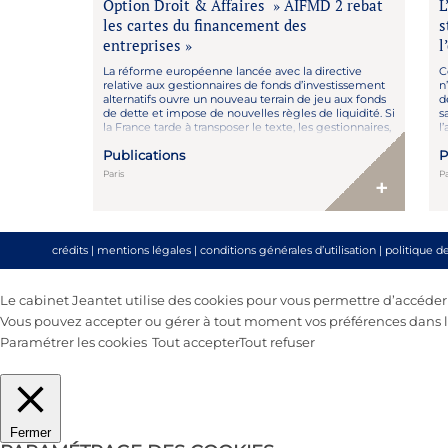
Option Droit & Affaires » AIFMD 2 rebat
L
les cartes du financement des
s
entreprises »
l
La réforme européenne lancée avec la directive
C
relative aux gestionnaires de fonds d’investissement
n
alternatifs ouvre un nouveau terrain de jeu aux fonds
d
de dette et impose de nouvelles règles de liquidité. Si
s
la France tarde à transposer le texte, les gestionnaires,
l’
eux, ont déjà pris de l’avance. Lire l’article : ici
Publications
P
Paris
P
+
crédits
|
mentions légales
|
conditions générales d’utilisation
|
politique d
Le cabinet Jeantet utilise des cookies pour vous permettre d’accéder au
Vous pouvez accepter ou gérer à tout moment vos préférences dans le
Paramétrer les cookies
Tout accepter
Tout refuser
Fermer