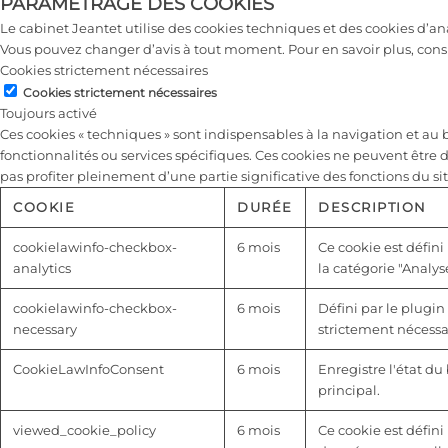
PARAMÉTRAGE DES COOKIES
Le cabinet Jeantet utilise des cookies techniques et des cookies d’a
Vous pouvez changer d’avis à tout moment. Pour en savoir plus, cons
Cookies strictement nécessaires
Cookies strictement nécessaires
Toujours activé
Ces cookies « techniques » sont indispensables à la navigation et a
fonctionnalités ou services spécifiques. Ces cookies ne peuvent être 
pas profiter pleinement d’une partie significative des fonctions du sit
COOKIE
DURÉE
DESCRIPTION
cookielawinfo-checkbox-
6 mois
Ce cookie est défini
analytics
la catégorie "Analyse
cookielawinfo-checkbox-
6 mois
Défini par le plugin
necessary
strictement nécessai
CookieLawInfoConsent
6 mois
Enregistre l'état d
principal.
viewed_cookie_policy
6 mois
Ce cookie est défini 