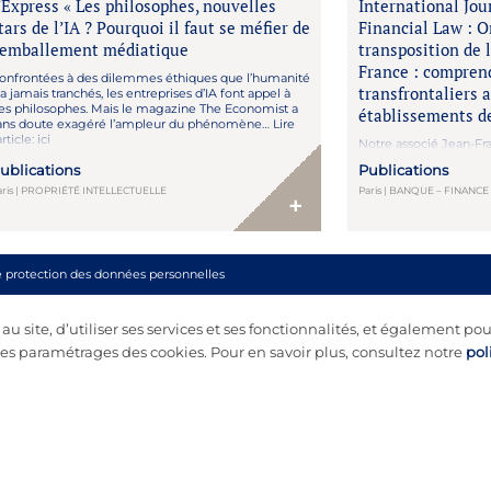
’Express « Les philosophes, nouvelles
International Jou
tars de l’IA ? Pourquoi il faut se méfier de
Financial Law : 
’emballement médiatique
transposition de 
France : comprend
onfrontées à des dilemmes éthiques que l’humanité
transfrontaliers a
’a jamais tranchés, les entreprises d’IA font appel à
es philosophes. Mais le magazine The Economist a
établissements de
ans doute exagéré l’ampleur du phénomène… Lire
article: ici
Notre associé Jean-Fra
analyse approfondie da
ublications
Publications
International Banking a
examinant comment la 
aris | PROPRIÉTÉ INTELLECTUELLE
Paris | BANQUE – FINANC
+
la directive CRD VI red
prêts transfrontaliers
de pays tiers. Adoptée
du 8 avril […]
e protection des données personnelles
 site, d’utiliser ses services et ses fonctionnalités, et également pou
s paramétrages des cookies. Pour en savoir plus, consultez notre
pol