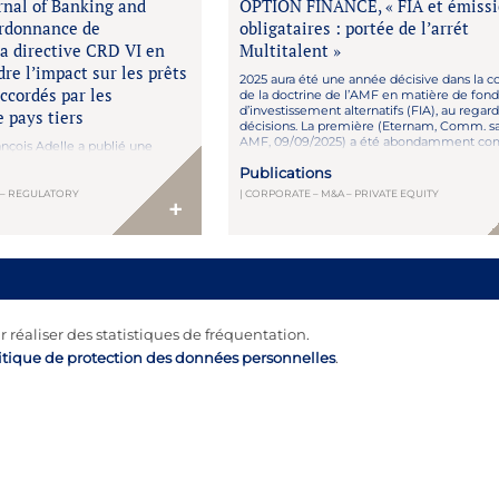
rnal of Banking and
OPTION FINANCE, « FIA et émiss
Ordonnance de
obligataires : portée de l’arrét
la directive CRD VI en
Multitalent »
re l’impact sur les prêts
2025 aura été une année décisive dans la c
ccordés par les
de la doctrine de l’AMF en matière de fond
d’investissement alternatifs (FIA), au regar
 pays tiers
décisions. La première (Eternam, Comm. s
AMF, 09/09/2025) a été abondamment c
nçois Adelle a publié une
(cf. Option Finance, Les club deals sous tens
ns le Butterworths Journal of
Publications
P. Portier, 10/12/2025). La seconde, émanan
nd Financial Law (juillet 2026),
Conseil d’Etat (AFC Multitalent, […]
transposition par la France de
E – REGULATORY
| CORPORATE – M&A – PRIVATE EQUITY
+
éfinit le cadre applicable aux
 accordés par des établissements
 par l’ordonnance n° 2026-255
r réaliser des statistiques de fréquentation.
itique de protection des données personnelles
.