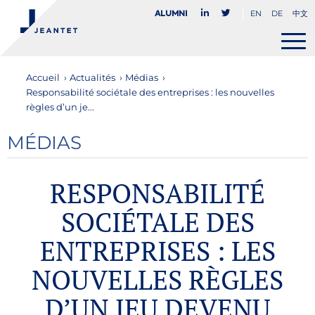
EN
DE
中文
Alumni
Accueil
›
Actualités
›
Médias
›
Responsabilité sociétale des entreprises : les nouvelles
règles d’un je...
MÉDIAS
RESPONSABILITÉ
SOCIÉTALE DES
ENTREPRISES : LES
NOUVELLES RÈGLES
D’UN JEU DEVENU