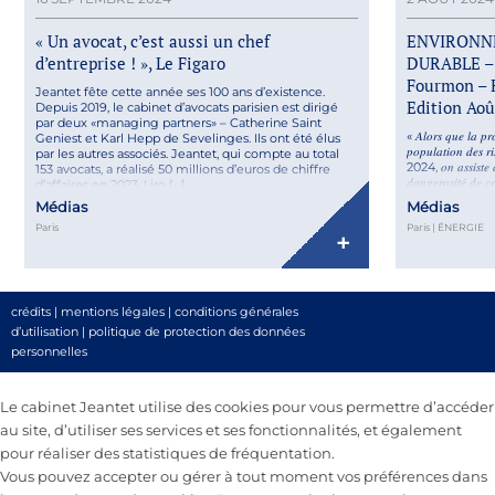
« Un avocat, c’est aussi un chef
ENVIRONN
d’entreprise ! », Le Figaro
DURABLE – 
Fourmon – 
Jeantet fête cette année ses 100 ans d’existence.
Edition Ao
Depuis 2019, le cabinet d’avocats parisien est dirigé
par deux «managing partners» – Catherine Saint
« 𝐴𝑙𝑜𝑟𝑠 𝑞𝑢𝑒 𝑙𝑎 𝑝𝑟𝑜
Geniest et Karl Hepp de Sevelinges. Ils ont été élus
𝑝𝑜𝑝𝑢𝑙𝑎𝑡𝑖𝑜𝑛 𝑑𝑒𝑠 𝑟
par les autres associés. Jeantet, qui compte au total
2024, 𝑜𝑛 𝑎𝑠𝑠𝑖𝑠𝑡𝑒 𝑎̀ 
153 avocats, a réalisé 50 millions d’euros de chiffre
𝑑𝑎𝑛𝑔𝑒𝑟𝑜𝑠𝑖𝑡𝑒́ 𝑑𝑒 𝑐𝑒
d’affaires en 2023. Lire […]
𝑐𝑜𝑚𝑚𝑒 𝑐𝑎𝑛𝑐𝑒́𝑟𝑜𝑔𝑒̀𝑛
Médias
Médias
« 𝑙𝑎 𝑉𝑎𝑙𝑙𝑒́𝑒 𝑑𝑒 𝑙
Paris
Paris | ÉNERGIE
+
crédits
|
mentions légales
|
conditions générales
d’utilisation
|
politique de protection des données
personnelles
Le cabinet Jeantet utilise des cookies pour vous permettre d’accéder
au site, d’utiliser ses services et ses fonctionnalités, et également
pour réaliser des statistiques de fréquentation.
Vous pouvez accepter ou gérer à tout moment vos préférences dans