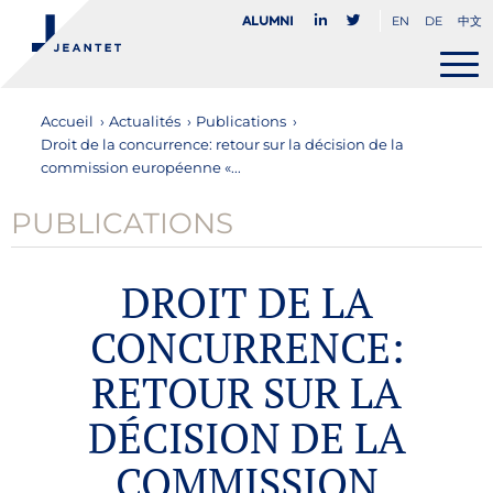
EN
DE
中文
Alumni
Accueil
›
Actualités
›
Publications
›
Droit de la concurrence: retour sur la décision de la
commission européenne «...
PUBLICATIONS
DROIT DE LA
CONCURRENCE:
RETOUR SUR LA
DÉCISION DE LA
COMMISSION