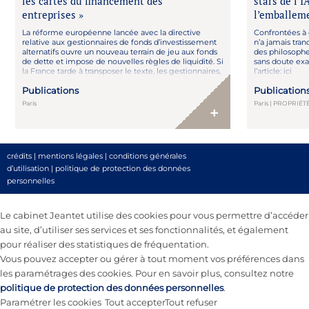
les cartes du financement des
stars de l’I
entreprises »
l’emballem
La réforme européenne lancée avec la directive
Confrontées à
relative aux gestionnaires de fonds d’investissement
n’a jamais tran
alternatifs ouvre un nouveau terrain de jeu aux fonds
des philosoph
de dette et impose de nouvelles règles de liquidité. Si
sans doute ex
la France tarde à transposer le texte, les gestionnaires,
l’article: ici
eux, ont déjà pris de l’avance. Lire l’article : ici
Publications
Publication
Paris
Paris | PROPRIÉ
+
crédits
|
mentions légales
|
conditions générales
d’utilisation
|
politique de protection des données
personnelles
Le cabinet Jeantet utilise des cookies pour vous permettre d’accéder
au site, d’utiliser ses services et ses fonctionnalités, et également
pour réaliser des statistiques de fréquentation.
Vous pouvez accepter ou gérer à tout moment vos préférences dans
les paramétrages des cookies. Pour en savoir plus, consultez notre
politique de protection des données personnelles
.
Paramétrer les cookies
Tout accepter
Tout refuser