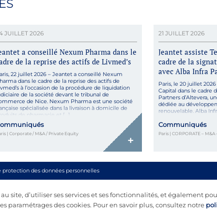
ÉS
4 JUILLET 2026
21 JUILLET 2026
eantet a conseillé Nexum Pharma dans le
Jeantet assiste T
adre de la reprise des actifs de Livmed’s
cadre de la signa
avec Alba Infra P
aris, 22 juillet 2026 – Jeantet a conseillé Nexum
harma dans le cadre de la reprise des actifs de
Paris, le 20 juillet 202
ivmed’s à l’occasion de la procédure de liquidation
Capital dans le cadre 
udiciaire de la société devant le tribunal de
Partners d’Altevera, 
ommerce de Nice. Nexum Pharma est une société
dédiée au développeme
rançaise spécialisée dans la livraison à domicile de
renouvelable. Alba Inf
roduits de pharmacie et […]
II, et Tevalia Capital 
ommuniqués
Communiqués
paneuropéenne de dé
d’énergie […]
ris | Corporate / M&A / Private Equity
Paris | CORPORATE – M&A 
+
e protection des données personnelles
 site, d’utiliser ses services et ses fonctionnalités, et également pou
s paramétrages des cookies. Pour en savoir plus, consultez notre
pol