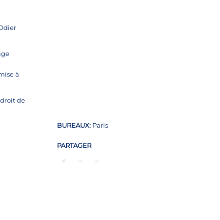
 Odier
age
t
umise à
droit de
BUREAUX:
Paris
PARTAGER