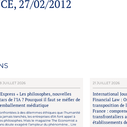
CE, 27/02/2012
NS
8 JUILLET 2026
21 JUILLET 2026
’Express « Les philosophes, nouvelles
International Jou
tars de l’IA ? Pourquoi il faut se méfier de
Financial Law : 
’emballement médiatique
transposition de 
France : comprend
onfrontées à des dilemmes éthiques que l’humanité
transfrontaliers a
’a jamais tranchés, les entreprises d’IA font appel à
es philosophes. Mais le magazine The Economist a
établissements de
ans doute exagéré l’ampleur du phénomène… Lire