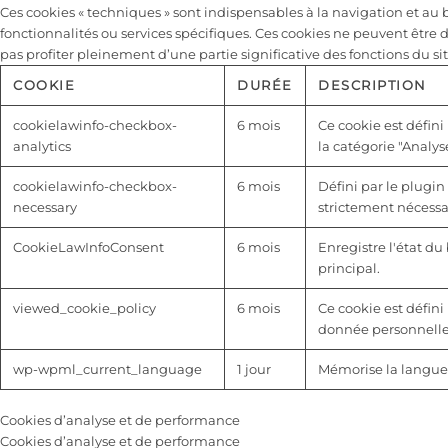
Ces cookies « techniques » sont indispensables à la navigation et a
fonctionnalités ou services spécifiques. Ces cookies ne peuvent être 
pas profiter pleinement d’une partie significative des fonctions du sit
COOKIE
DURÉE
DESCRIPTION
cookielawinfo-checkbox-
6 mois
Ce cookie est défini
analytics
la catégorie "Analyse
cookielawinfo-checkbox-
6 mois
Défini par le plugin
necessary
strictement nécessai
CookieLawInfoConsent
6 mois
Enregistre l'état d
principal.
viewed_cookie_policy
6 mois
Ce cookie est défini 
donnée personnelle
wp-wpml_current_language
1 jour
Mémorise la langue 
Cookies d’analyse et de performance
Cookies d’analyse et de performance