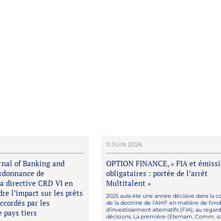
11 JUIN 2026
rnal of Banking and
OPTION FINANCE, « FIA et émiss
Ordonnance de
obligataires : portée de l’arrét
la directive CRD VI en
Multitalent »
re l’impact sur les prêts
2025 aura été une année décisive dans la c
ccordés par les
de la doctrine de l’AMF en matière de fond
d’investissement alternatifs (FIA), au regar
 pays tiers
décisions. La première (Eternam, Comm. s