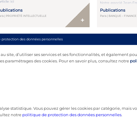
article: ici
Notre associé Jean-Fra
analyse approfondie da
ublications
Publications
International Banking a
examinant comment la 
aris | PROPRIÉTÉ INTELLECTUELLE
Paris | BANQUE – FINANC
+
la directive CRD VI red
prêts transfrontaliers
de pays tiers. Adoptée
du 8 avril […]
e protection des données personnelles
 site, d’utiliser ses services et ses fonctionnalités, et également pou
s paramétrages des cookies. Pour en savoir plus, consultez notre
pol
nalyse statistique. Vous pouvez gérer les cookies par catégorie, mais
ultez notre
politique de protection des données personnelles
.