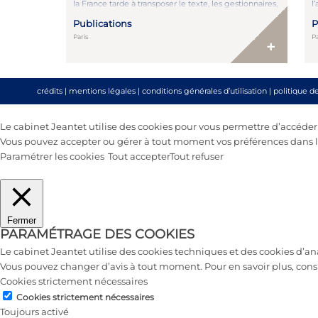
la France tarde à transposer le texte, les gestionnaires,
l’
eux, ont déjà pris de l’avance. Lire l’article : ici
Publications
P
Paris
P
+
crédits
|
mentions légales
|
conditions générales d’utilisation
|
politique d
Le cabinet Jeantet utilise des cookies pour vous permettre d’accéder au
Vous pouvez accepter ou gérer à tout moment vos préférences dans le
Paramétrer les cookies
Tout accepter
Tout refuser
Fermer
PARAMÉTRAGE DES COOKIES
Le cabinet Jeantet utilise des cookies techniques et des cookies d’a
Vous pouvez changer d’avis à tout moment. Pour en savoir plus, cons
Cookies strictement nécessaires
Cookies strictement nécessaires
Toujours activé