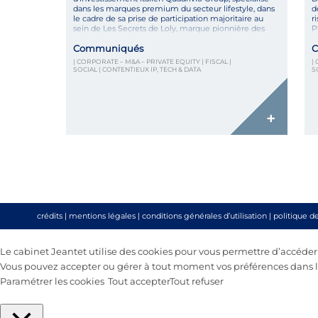
dans les marques premium du secteur lifestyle, dans
d
le cadre de sa prise de participation majoritaire au
r
sein de Les Secrets de Loly, marque pionnière des
P
soins capillaires pour cheveux texturés. Dans le cadre
D
Communiqués
C
de ce LBO, Quadrivio Group devient […]
S
c
| CORPORATE – M&A – PRIVATE EQUITY | FISCAL |
|
SOCIAL | CONTENTIEUX IP, TECH & DATA
S
+
crédits
|
mentions légales
|
conditions générales d’utilisation
|
politique d
Le cabinet Jeantet utilise des cookies pour vous permettre d’accéder au
Vous pouvez accepter ou gérer à tout moment vos préférences dans le
Paramétrer les cookies
Tout accepter
Tout refuser