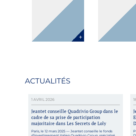
Paris
Paris
ACTUALITÉS
1 AVRIL 2026
1
Jeantet conseille Quadrivio Group dans le
J
cadre de sa prise de participation
E
majoritaire dans Les Secrets de Loly
D
Paris, le 12 mars 2025 — Jeantet conseille le fonds
P
d’investissement italien Quadrivio Group, spécialisé
D