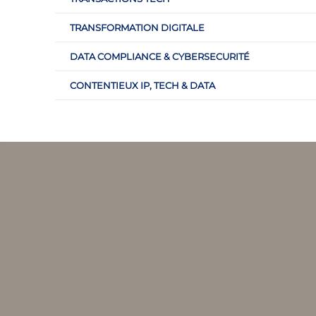
TRANSFORMATION DIGITALE
DATA COMPLIANCE & CYBERSECURITÉ
CONTENTIEUX IP, TECH & DATA
COMPÉTENCES CLÉS
Propriété intellectuelle
Transfert d
Brevets
Notification
sécurité
Marques
E-réputatio
Droits d’auteur
Usurpation 