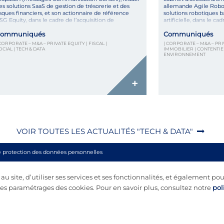
es solutions SaaS de gestion de trésorerie et des
allemande Agile Robot
isques financiers, et son actionnaire de référence
solutions robotiques ba
SG Equity, dans le cadre de l’acquisition de
artificielle, dans le cad
eftHedge (Deft Softwares Europe), une plateforme
d’ingénierie automati
ommuniqués
Communiqués
aaS spécialisée dans la gestion des risques de
Automative Technology.
hange et de […]
reste soumise aux app
 CORPORATE – M&A – PRIVATE EQUITY | FISCAL |
| CORPORATE – M&A – PRIV
habituelles et est […]
OCIAL | TECH & DATA
IMMOBILIER | CONTENTIEUX
ENVIRONNEMENT
+
VOIR TOUTES LES ACTUALITÉS "TECH & DATA"
e protection des données personnelles
 site, d’utiliser ses services et ses fonctionnalités, et également pou
s paramétrages des cookies. Pour en savoir plus, consultez notre
pol