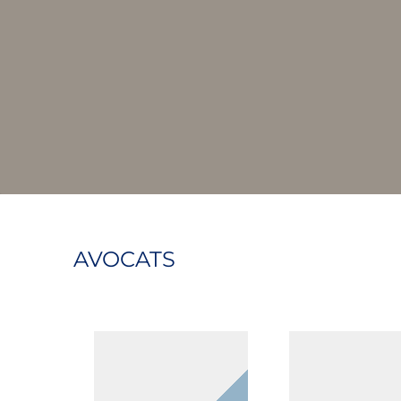
Dessins-modèles
numérique
Contrefaçon
DPO
Données personnelles
Expertises 
Cybersécurité
Commerce é
RGPD
Blockchain
AVOCATS
AMINA
LOU
KAHLAL
MAILHAC
Collaboratrice
Collaboratrice