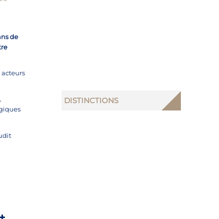
pans de
tre
s acteurs
,
DISTINCTIONS
égiques
udit