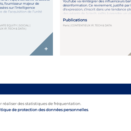
YouTube va réintégrer des influenceurs ban
s, fournisseur majeur de
désinformation. Ce revirement, justifié par l
sées sur l’intelligence
d’expression, s’inscrit dans une tendance pl
re de l’acquisition de l’unité
des géants de la tech, prêts à prendre un vi
sée de thyssenkrupp
politique, mais aussi économique. Ingérer 
Publications
 La réalisation de l’opération
Javel permet de guérir le Covid. Bientôt l
robations réglementaires
ATE EQUITY | SOCIAL |
Paris | CONTENTIEUX IP, TECH & DATA
conseil que l’on verra sur […]
 IP, TECH & DATA |
+
r réaliser des statistiques de fréquentation.
itique de protection des données personnelles
.