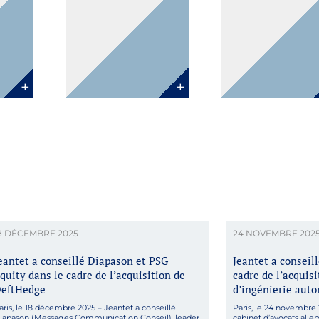
Paris
Paris
8 DÉCEMBRE 2025
24 NOVEMBRE 202
eantet a conseillé Diapason et PSG
Jeantet a conseil
quity dans le cadre de l’acquisition de
cadre de l’acquisi
eftHedge
d’ingénierie aut
aris, le 18 décembre 2025 – Jeantet a conseillé
Paris, le 24 novembre 
iapason (Messages Communication Conseil), leader
cabinet d’avocats allem