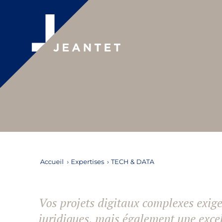
TECH & DATA
Accueil
›
Expertises
›
TECH & DATA
Vos projets digitaux complexes exig
juridiques, mais également une exce