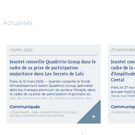
Actualités
1 AVRIL 2026
27 NOVEMBR
Jeantet conseille Quadrivio Group dans le
Jeantet con
cadre de sa prise de participation
cadre de la 
majoritaire dans Les Secrets de Loly
d’Amplitude
Ceetal
Paris, le 12 mars 2025 — Jeantet conseille le fonds
d’investissement italien Quadrivio Group, spécialisé
Paris, le 27 no
dans les marques premium du secteur lifestyle, dans
groupe Hyg’Up 
le cadre de sa prise de participation majoritaire au
carve-out stra
sein de Les Secrets de Loly, marque pionnière des
Services. Cett
soins capillaires pour cheveux texturés. Dans le cadre
déterminante d
Communiqués
Communiq
de ce LBO, Quadrivio Group devient […]
activités cœur
| CORPORATE – M&A – PRIVATE EQUITY | FISCAL |
| CORPORATE – M
permettant de 
+
SOCIAL | CONTENTIEUX IP, TECH & DATA
sur les segmen