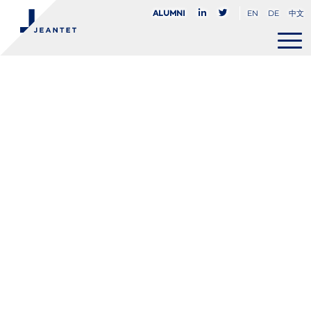
EN
DE
中文
Alumni
Nicolas
Méheust
COLLABORATEUR
+33 (0)1 45 05 81 61
nmeheust@jeantet.fr


PARIS
