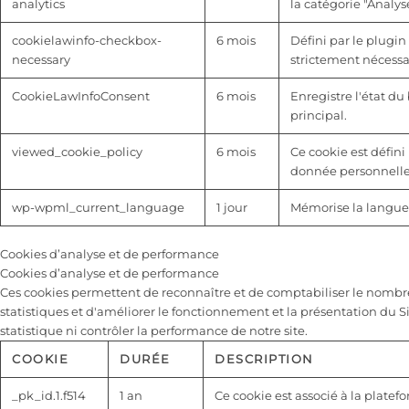
analytics
la catégorie "Analyse
cookielawinfo-checkbox-
6 mois
Défini par le plugin
necessary
strictement nécessai
CookieLawInfoConsent
6 mois
Enregistre l'état d
principal.
viewed_cookie_policy
6 mois
Ce cookie est défini 
donnée personnelle
wp-wpml_current_language
1 jour
Mémorise la langue 
Cookies d’analyse et de performance
Cookies d’analyse et de performance
Ces cookies permettent de reconnaître et de comptabiliser le nombre de
statistiques et d'améliorer le fonctionnement et la présentation du S
statistique ni contrôler la performance de notre site.
COOKIE
DURÉE
DESCRIPTION
_pk_id.1.f514
1 an
Ce cookie est associé à la platef