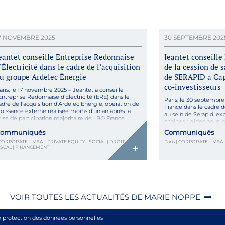
7 NOVEMBRE 2025
30 SEPTEMBRE 202
eantet conseille Entreprise Redonnaise
Jeantet conseille
’Électricité dans le cadre de l’acquisition
de la cession de s
u groupe Ardelec Énergie
de SERAPID a Capi
co-investisseurs
aris, le 17 novembre 2025 – Jeantet a conseillé
’Entreprise Redonnaise d’Électricité (ERE) dans le
Paris, le 30 septembre
adre de l’acquisition d’Ardelec Energie, opération de
France dans le cadre de
roissance externe réalisée moins d’un an après la
au sein de Serapid, ex
rise de participation majoritaire de LBO France
chaînes rigides pour 
estion au capital d’ERE. Basée à Redon en Bretagne,
lourdes, à Capital Croi
ommuniqués
Communiqués
RE conçoit et fabrique des postes de transformation
Capital Croissance, le
réfabriqués […]
 CORPORATE – M&A – PRIVATE EQUITY | SOCIAL | DROIT
Paris | CORPORATE – M&A 
PME et ETI de croissan
+
ISCAL | FINANCEMENT
VOIR TOUTES LES ACTUALITÉS DE MARIE NOPPE
e protection des données personnelles