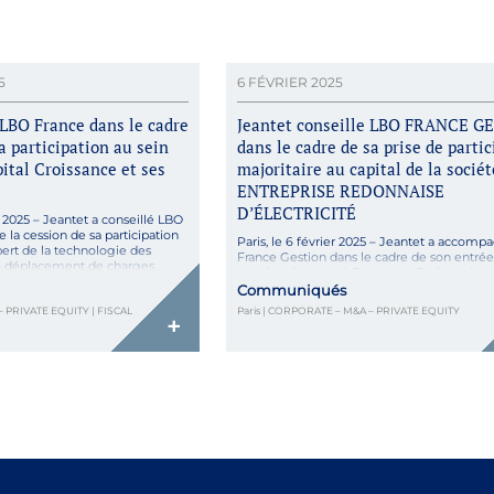
5
6 FÉVRIER 2025
 LBO France dans le cadre
Jeantet conseille LBO FRANCE G
a participation au sein
dans le cadre de sa prise de partic
tal Croissance et ses
majoritaire au capital de la sociét
ENTREPRISE REDONNAISE
D’ÉLECTRICITÉ
 2025 – Jeantet a conseillé LBO
 la cession de sa participation
Paris, le 6 février 2025 – Jeantet a accom
pert de la technologie des
France Gestion dans le cadre de son entrée 
le déplacement de charges
social de la société Entreprise Redonnaise
ssance et ses co-investisseurs.
d’Electricité, spécialisée notamment dans l
Communiqués
 club d’entrepreneurs dédié aux
fabrication et l’installation de postes trans
– PRIVATE EQUITY | FISCAL
Paris | CORPORATE – M&A – PRIVATE EQUITY
ce, […]
haute tension (HTA/BT). LBO France Gestio
+
plateforme d’investissement multi-spéciali
multi-pays, a acquis une participation major
sein […]