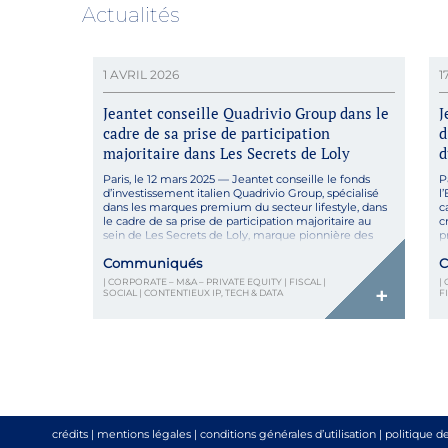
Actualités
1 AVRIL 2026
1
Jeantet conseille Quadrivio Group dans le
J
cadre de sa prise de participation
d
majoritaire dans Les Secrets de Loly
d
Paris, le 12 mars 2025 — Jeantet conseille le fonds
P
d’investissement italien Quadrivio Group, spécialisé
l
dans les marques premium du secteur lifestyle, dans
c
le cadre de sa prise de participation majoritaire au
c
sein de Les Secrets de Loly, marque pionnière des
p
soins capillaires pour cheveux texturés. Dans le cadre
G
Communiqués
C
de ce LBO, Quadrivio Group devient […]
E
p
| CORPORATE – M&A – PRIVATE EQUITY | FISCAL |
|
+
SOCIAL | CONTENTIEUX IP, TECH & DATA
F
crédits
|
mentions légales
|
conditions générales d’utilisation
|
politique d