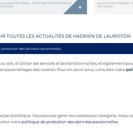
aris | RESTRUCTURING – DROIT DES ENTREPRISES EN
Paris | RESTRUCTURING –
+
IFFICULTÉ
DIFFICULTÉ
IR TOUTES LES ACTUALITÉS DE HADRIEN DE LAURISTON
e protection des données personnelles
 site, d’utiliser ses services et ses fonctionnalités, et également pou
s paramétrages des cookies. Pour en savoir plus, consultez notre
pol
nalyse statistique. Vous pouvez gérer les cookies par catégorie, mais
ultez notre
politique de protection des données personnelles
.