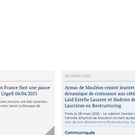
28 MARS 2025
en France font une pause
Aymar de Mauléon rejoint Jeantet
 L’Agefi 04/04/2025
dynamique de croissance aux côté
Laïd Estelle Laurent et Hadrien d
ures encore ont été ouvertes
Lauriston en Restructuring
évrier, selon la Banque de
i
Paris, le 28 mars 2025 – Le cabinet Jeante
l’arrivée d’Aymar de Mauléon en tant qu’as
sein de son département Restructuring. A
Mauléon a fondé et dirigé la pratique Rest
de Linklaters de 2006 à 2025, où il s’est for
Communiqués
solide réputation sur des dossiers complexe