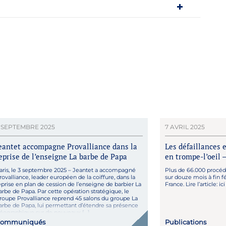
 SEPTEMBRE 2025
7 AVRIL 2025
eantet accompagne Provalliance dans la
Les défaillances 
eprise de l’enseigne La barbe de Papa
en trompe-l’oeil –
aris, le 3 septembre 2025 – Jeantet a accompagné
Plus de 66.000 procéd
rovalliance, leader européen de la coiffure, dans la
sur douze mois à fin f
eprise en plan de cession de l’enseigne de barbier La
France. Lire l’article: ic
arbe de Papa. Par cette opération stratégique, le
roupe Provalliance reprend 45 salons du groupe La
arbe de Papa, lui permettant d’étendre sa présence
éographique sur de nouveaux […]
ommuniqués
Publications