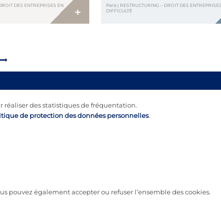
 DROIT DES ENTREPRISES EN
Paris | RESTRUCTURING – DROIT DES ENTREPRISE
stratégiques. Cette arrivée marque […]
+
DIFFICULTÉ
r réaliser des statistiques de fréquentation.
itique de protection des données personnelles
.
 vous pouvez également accepter ou refuser l’ensemble des cookies.