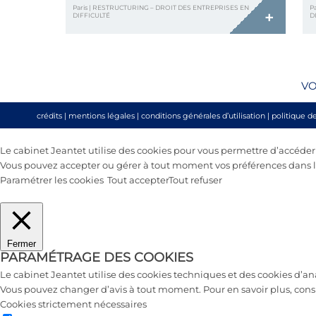
Paris | RESTRUCTURING – DROIT DES ENTREPRISES EN
P
+
DIFFICULTÉ
D
VO
crédits
|
mentions légales
|
conditions générales d’utilisation
|
politique d
Le cabinet Jeantet utilise des cookies pour vous permettre d’accéder au
Vous pouvez accepter ou gérer à tout moment vos préférences dans le
Paramétrer les cookies
Tout accepter
Tout refuser
Fermer
PARAMÉTRAGE DES COOKIES
Le cabinet Jeantet utilise des cookies techniques et des cookies d’a
Vous pouvez changer d’avis à tout moment. Pour en savoir plus, cons
Cookies strictement nécessaires