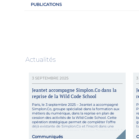
PUBLICATIONS
Actualités
3 SEPTEMBRE 2025
3
Jeantet accompagne Simplon.Co dans la
J
reprise de la Wild Code School
r
Paris, le 3 septembre 2025 – Jeantet a accompagné
P
Simplon.Co, groupe spécialisé dans la formation aux
P
métiers du numérique, dans la reprise en plan de
r
cession des activités de la Wild Code School. Cette
b
opération stratégique permet de compléter l’offre
g
déjà existante de Simplon.Co et l’inscrit dans une
b
phase de croissance externe. L’équipe Jeantet était […]
g
Communiqués
C