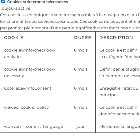
Cookies strictement nécessaires
Toujours activé
Ces cookies « techniques » sont indispensables à la navigation et a
fonctionnalités ou services spécifiques. Ces cookies ne peuvent être 
pas profiter pleinement d’une partie significative des fonctions du sit
COOKIE
DURÉE
DESCRIPTION
cookielawinfo-checkbox-
6 mois
Ce cookie est défini
analytics
la catégorie "Analyse
cookielawinfo-checkbox-
6 mois
Défini par le plugin
necessary
strictement nécessai
CookieLawInfoConsent
6 mois
Enregistre l'état d
principal.
viewed_cookie_policy
6 mois
Ce cookie est défini 
donnée personnelle
wp-wpml_current_language
1 jour
Mémorise la langue 