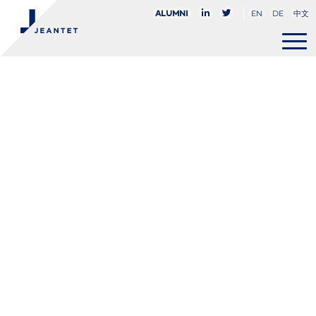
EN
DE
中文
Alumni
Georges-
Dominic
Sardi
COUNSEL