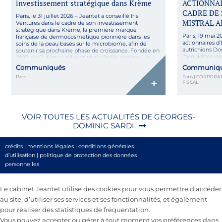
investissement stratégique dans Krème
ACTIONNAI
Conseil du groupe DLF dans sa joint-venture avec le
CADRE DE 
Paris, le 31 juillet 2026 – Jeantet a conseillé Iris
groupe Florimond Desprez
MISTRAL A
Ventures dans le cadre de son investissement
stratégique dans Krème, la première marque
Paris, 19 mai 2
française de dermocosmétique pionnière dans les
actionnaires d
soins de la peau basés sur le microbiome, afin de
autrichiens Do
soutenir sa prochaine phase de croissance. Fondée en
l’acquisition pa
2020 par Juliette Lailler et Marie Belile, Krème […]
social d’Emmi
Communiqués
Communiq
les systèmes d’
Paris
Paris | CORPORAT
l’expertise un
+
FISCAL
VOIR TOUTES LES ACTUALITÉS DE GEORGES-
DOMINIC SARDI
crédits
|
mentions légales
|
conditions générales
d’utilisation
|
politique de protection des données
personnelles
Le cabinet Jeantet utilise des cookies pour vous permettre d’accéder
au site, d’utiliser ses services et ses fonctionnalités, et également
pour réaliser des statistiques de fréquentation.
Vous pouvez accepter ou gérer à tout moment vos préférences dans