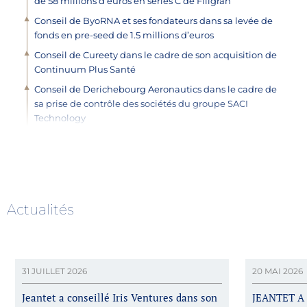
de 58 millions d’euros en series C de Filigran
Conseil de ByoRNA et ses fondateurs dans sa levée de
fonds en pre-seed de 1.5 millions d’euros
Conseil de Cureety dans le cadre de son acquisition de
Continuum Plus Santé
Conseil de Derichebourg Aeronautics dans le cadre de
sa prise de contrôle des sociétés du groupe SACI
Technology
Conseil de MONTEFIORE INVESTMENT, CERES
INDUSTRIES CAPITAL et LA COMPAGNIE FINANCIÈRE
JOUSSET dans le cadre de l’acquisition du GROUPE
KARAVEL auprès d’EQUISTONE
Accompagnement de CYCLIFE, filiale d’EDF, dans
Actualités
l’acquisition d’une participation majoritaire au sein des
entreprises DNUC et EFFECTIV CONSULTING
Conseil d’Oxylabs dans le cadre de son acquisition de
Scrapingbee
31 JUILLET 2026
20 MAI 2026
Conseil de Centreon dans le cadre de son acquisition de
Jeantet a conseillé Iris Ventures dans son
JEANTET A
Quant IO