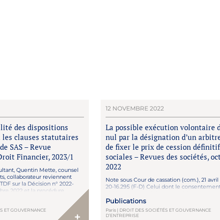
12 NOVEMBRE 2022
lité des dispositions
La possible exécution volontaire 
 les clauses statutaires
nul par la désignation d’un arbitr
 de SAS – Revue
de fixer le prix de cession définiti
Droit Financier, 2023/1
sociales – Revues des sociétés, oc
2022
ultant, Quentin Mette, counsel
s, collaborateur reviennent
Note sous Cour de cassation (com.), 21 avril
RTDF sur la Décision n° 2022-
20-16.295 (F-D) Celui dont le consentement
re 2022 et la procédure
vicié par erreur, violence ou dol, peut renon
 les statuts d’une SAS.
nullité relative qui en découle par une exé
Publications
volontaire de son engagement irrégulier, 
TÉS ET GOUVERNANCE
Paris | DROIT DES SOCIÉTÉS ET GOUVERNANCE
connaissance du vice l’affectant. Doit être 
+
D’ENTREPRISE