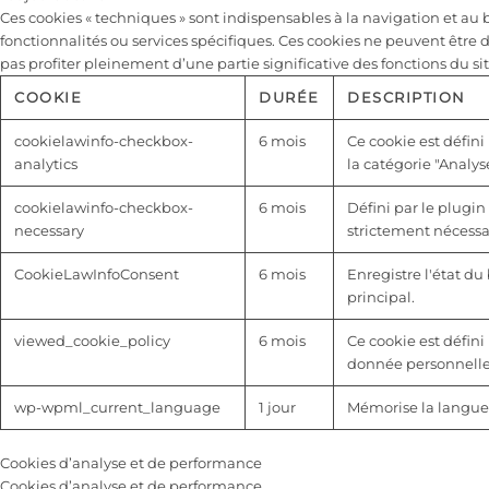
Ces cookies « techniques » sont indispensables à la navigation et a
fonctionnalités ou services spécifiques. Ces cookies ne peuvent être 
pas profiter pleinement d’une partie significative des fonctions du sit
COOKIE
DURÉE
DESCRIPTION
cookielawinfo-checkbox-
6 mois
Ce cookie est défini
analytics
la catégorie "Analyse
cookielawinfo-checkbox-
6 mois
Défini par le plugin
necessary
strictement nécessai
CookieLawInfoConsent
6 mois
Enregistre l'état d
principal.
viewed_cookie_policy
6 mois
Ce cookie est défini 
donnée personnelle
wp-wpml_current_language
1 jour
Mémorise la langue 
Cookies d’analyse et de performance
Cookies d’analyse et de performance