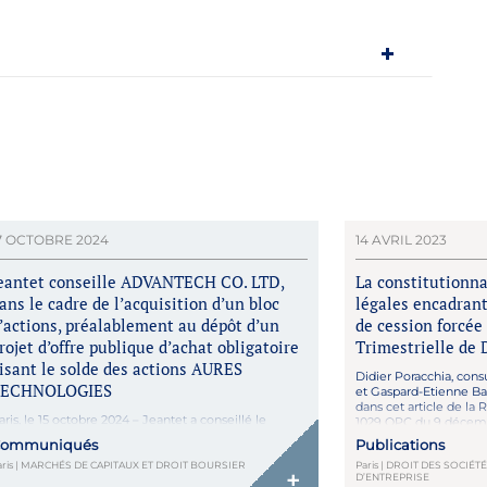
7 OCTOBRE 2024
14 AVRIL 2023
eantet conseille ADVANTECH CO. LTD,
La constitutionna
ans le cadre de l’acquisition d’un bloc
légales encadrant
’actions, préalablement au dépôt d’un
de cession forcée
rojet d’offre publique d’achat obligatoire
Trimestrielle de 
isant le solde des actions AURES
Didier Poracchia, cons
ECHNOLOGIES
et Gaspard-Etienne Bat
dans cet article de la 
aris, le 15 octobre 2024 – Jeantet a conseillé le
1029 QPC du 9 décemb
roupe taiwanais Advantech Co., Ltd., leader mondial
d’exclusion prévue par
ommuniqués
Publications
ans le secteur des systèmes intelligents « IoT »
Internet of Things) coté à la bourse de Taiwan, dans
aris | MARCHÉS DE CAPITAUX ET DROIT BOURSIER
Paris | DROIT DES SOCIÉ
+
D’ENTREPRISE
e cadre de l’acquisition hors marché d’un bloc