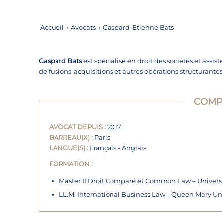
Accueil
›
Avocats
›
Gaspard-Etienne Bats
Gaspard Bats
est spécialisé en droit des sociétés et assiste
de fusions-acquisitions et autres opérations
structurantes
COMP
AVOCAT DEPUIS :
2017
BARREAU(X) :
Paris
LANGUE(S) :
Français - Anglais
FORMATION :
Master II Droit
Comparé
et
Common Law –
Universi
LL.M.
International Business Law
– Queen Mary Uni