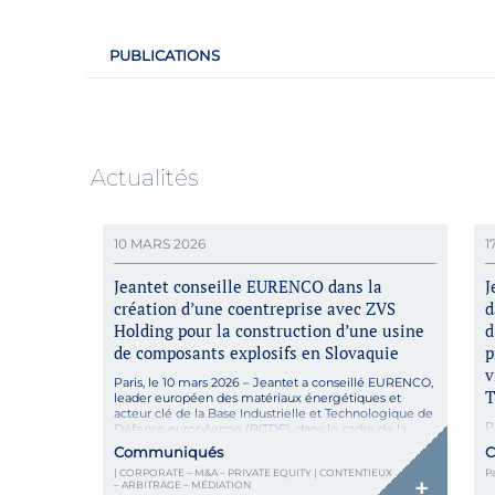
PUBLICATIONS
Actualités
10 MARS 2026
1
Jeantet conseille EURENCO dans la
J
création d’une coentreprise avec ZVS
d
Holding pour la construction d’une usine
d
de composants explosifs en Slovaquie
p
v
Paris, le 10 mars 2026 – Jeantet a conseillé EURENCO,
T
leader européen des matériaux énergétiques et
acteur clé de la Base Industrielle et Technologique de
P
Défense européenne (BITDE), dans le cadre de la
g
création d’une coentreprise avec ZVS Holding, filiale
Communiqués
C
d
du groupe de défense tchèque CSG et de l’Etat
(
| CORPORATE – M&A – PRIVATE EQUITY | CONTENTIEUX
P
Slovaque, en vue de la construction […]
+
– ARBITRAGE – MÉDIATION
l