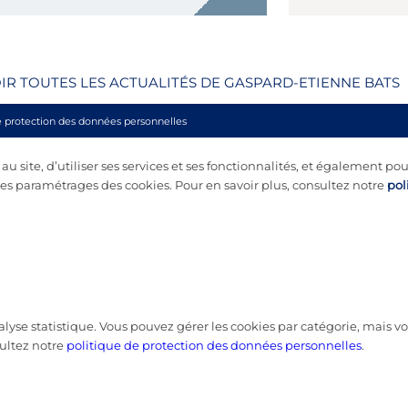
’actions représentant 35,76% du capital social de la
ociété Aures Technologies SA auprès […]
IR TOUTES LES ACTUALITÉS DE GASPARD-ETIENNE BATS
e protection des données personnelles
 site, d’utiliser ses services et ses fonctionnalités, et également pou
s paramétrages des cookies. Pour en savoir plus, consultez notre
pol
nalyse statistique. Vous pouvez gérer les cookies par catégorie, mais
ultez notre
politique de protection des données personnelles
.