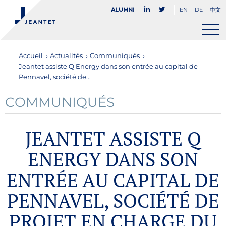
EN
DE
中文
Alumni
Accueil
›
Actualités
›
Communiqués
›
Jeantet assiste Q Energy dans son entrée au capital de
Pennavel, société de...
COMMUNIQUÉS
JEANTET ASSISTE Q
ENERGY DANS SON
ENTRÉE AU CAPITAL DE
PENNAVEL, SOCIÉTÉ DE
PROJET EN CHARGE DU