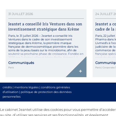
31 JUILLET 2026
24 JUILLET 2
Jeantet a conseillé Iris Ventures dans son
Jeantet a 
investissement stratégique dans Krème
cadre de la 
Paris, le 31 juillet 2026 – Jeantet a conseillé Iris
Paris, 22 juill
Ventures dans le cadre de son investissement
Pharma dans le 
stratégique dans Krème, la première marque
Livmed’s à l’oc
française de dermocosmétique pionnière dans les
judiciaire de l
soins de la peau basés sur le microbiome, afin de
commerce de N
soutenir sa prochaine phase de croissance. Fondée en
française spéci
2020 par Juliette Lailler et Marie Belile, Krème […]
produits de ph
Communiqués
Communiq
Paris
Paris | Corporate 
+
crédits
|
mentions légales
|
conditions générales
d’utilisation
|
politique de protection des données
personnelles
Le cabinet Jeantet utilise des cookies pour vous permettre d’accéder
au site, d’utiliser ses services et ses fonctionnalités, et également